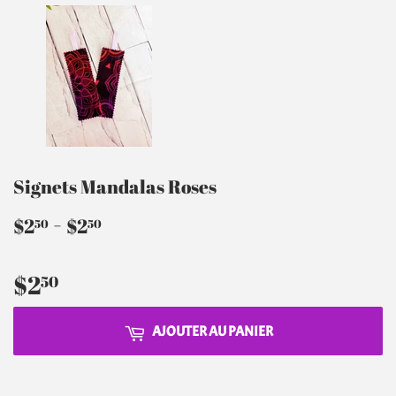
Signets Mandalas Roses
$2.50
-
$2.50
$2
$2
50
50
$2
$2.50
50
AJOUTER AU PANIER