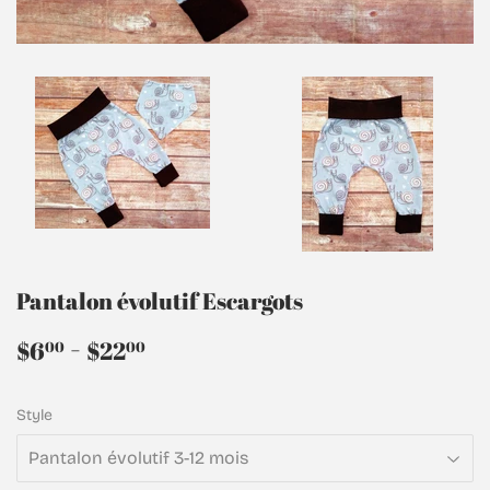
Pantalon évolutif Escargots
$6.00
-
$22.00
$6
$22
00
00
Style