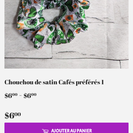
Chouchou de satin Cafés préférés 1
$6.00
-
$6.00
$6
$6
00
00
$6
$6.00
00
AJOUTER AU PANIER