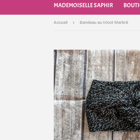
MADEMOISELLE SAPHIR
BOUT
›
Accueil
Bandeau au tricot Marbré