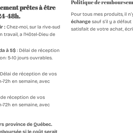
Politique de remboursem
ement prêtes à être
Pour tous mes produits, il n
24-48h.
échange
sauf s’il y a défaut
r :
Chez-moi, sur la rive-sud
satisfait de votre achat, écr
ravail, a l'Hôtel-Dieu de
da à 5$
: Délai de réception
n: 5-10 jours ouvrables.
 Délai de réception de vos
h-72h en semaine, avec
i de réception de vos
h-72h en semaine, avec
ors province de Québec.
mboursée si le coût serait